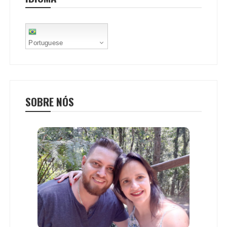
t
Portuguese
SOBRE NÓS