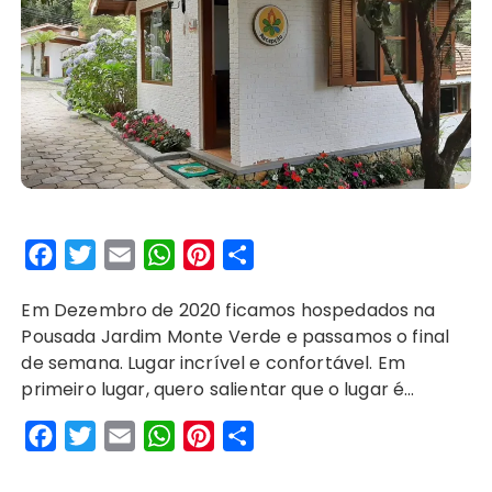
F
T
E
W
P
S
a
w
m
h
i
h
Em Dezembro de 2020 ficamos hospedados na
c
i
a
a
n
a
Pousada Jardim Monte Verde e passamos o final
e
t
i
t
t
r
de semana. Lugar incrível e confortável. Em
b
t
l
s
e
e
primeiro lugar, quero salientar que o lugar é…
o
e
A
r
F
T
E
W
P
S
o
r
p
e
a
w
m
h
i
h
k
p
s