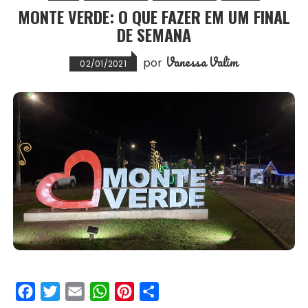
MONTE VERDE: O QUE FAZER EM UM FINAL
k
p
s
DE SEMANA
t
Vanessa Valim
por
02/01/2021
F
T
E
W
P
S