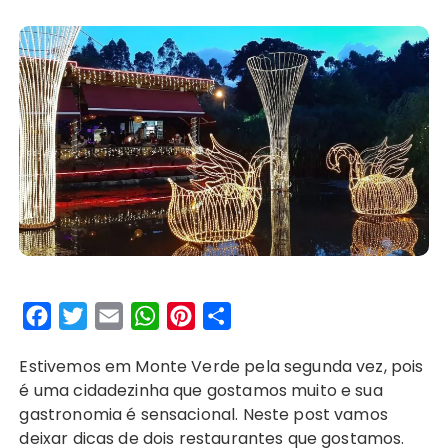
F
T
E
W
P
S
a
w
m
h
i
h
Estivemos em Monte Verde pela segunda vez, pois
c
i
a
a
n
a
é uma cidadezinha que gostamos muito e sua
e
t
i
t
t
r
gastronomia é sensacional. Neste post vamos
b
t
l
s
e
e
deixar dicas de dois restaurantes que gostamos.