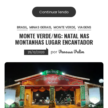
c
i
a
a
n
a
t
e
t
i
t
t
r
Continuar lendo
b
t
l
s
e
e
o
e
A
r
BRASIL
MINAS GERAIS
MONTE VERDE
VIAGENS
o
r
p
e
MONTE VERDE/MG: NATAL NAS
k
p
s
MONTANHAS LUGAR ENCANTADOR
t
Vanessa Valim
por
25/12/2020