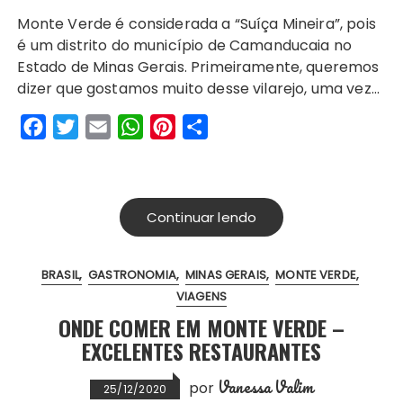
a
w
m
h
i
h
Monte Verde é considerada a “Suíça Mineira”, pois
c
i
a
a
n
a
é um distrito do município de Camanducaia no
e
t
i
t
t
r
Estado de Minas Gerais. Primeiramente, queremos
b
t
l
s
e
e
dizer que gostamos muito desse vilarejo, uma vez…
o
e
A
r
F
T
E
W
P
S
o
r
p
e
a
w
m
h
i
h
k
p
s
c
i
a
a
n
a
t
e
t
i
t
t
r
Continuar lendo
b
t
l
s
e
e
o
e
A
r
BRASIL
GASTRONOMIA
MINAS GERAIS
MONTE VERDE
o
r
p
e
VIAGENS
k
p
s
ONDE COMER EM MONTE VERDE –
t
EXCELENTES RESTAURANTES
Vanessa Valim
por
25/12/2020