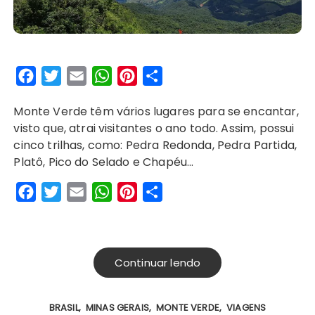
F
T
E
W
P
S
a
w
m
h
i
h
Monte Verde têm vários lugares para se encantar,
c
i
a
a
n
a
visto que, atrai visitantes o ano todo. Assim, possui
e
t
i
t
t
r
cinco trilhas, como: Pedra Redonda, Pedra Partida,
b
t
l
s
e
e
Platô, Pico do Selado e Chapéu…
o
e
A
r
F
T
E
W
P
S
o
r
p
e
a
w
m
h
i
h
k
p
s
c
i
a
a
n
a
t
e
t
i
t
t
r
Continuar lendo
b
t
l
s
e
e
o
e
A
r
BRASIL
MINAS GERAIS
MONTE VERDE
VIAGENS
o
r
p
e