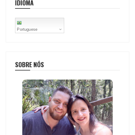
IDIOMA
k
p
s
t
Portuguese
SOBRE NÓS