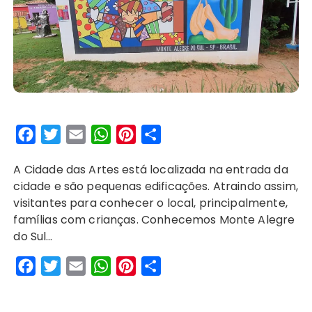
F
T
E
W
P
S
a
w
m
h
i
h
A Cidade das Artes está localizada na entrada da
c
i
a
a
n
a
cidade e são pequenas edificações. Atraindo assim,
e
t
i
t
t
r
visitantes para conhecer o local, principalmente,
b
t
l
s
e
e
famílias com crianças. Conhecemos Monte Alegre
o
e
A
r
do Sul…
o
r
p
e
F
T
E
W
P
S
k
p
s
a
w
m
h
i
h
t
c
i
a
a
n
a