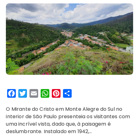
F
T
E
W
P
S
a
w
m
h
i
h
O Mirante do Cristo em Monte Alegre do Sul no
c
i
a
a
n
a
interior de São Paulo presenteia os visitantes com
e
t
i
t
t
r
uma incrível vista, dado que, à paisagem é
b
t
l
s
e
e
deslumbrante. Instalado em 1942,…
o
e
A
r