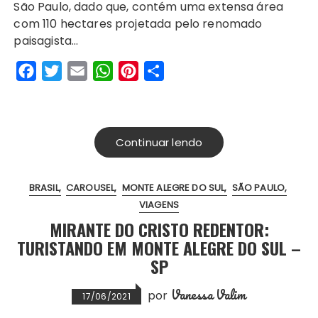
São Paulo, dado que, contém uma extensa área
b
t
l
s
e
e
com 110 hectares projetada pelo renomado
o
e
A
r
paisagista…
o
r
p
e
F
T
E
W
P
S
k
p
s
a
w
m
h
i
h
t
c
i
a
a
n
a
e
t
i
t
t
r
Continuar lendo
b
t
l
s
e
e
o
e
A
r
BRASIL
CAROUSEL
MONTE ALEGRE DO SUL
SÃO PAULO
o
r
p
e
VIAGENS
k
p
s
MIRANTE DO CRISTO REDENTOR:
t
TURISTANDO EM MONTE ALEGRE DO SUL –
SP
Vanessa Valim
por
17/06/2021