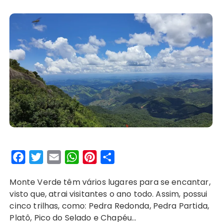
F
T
E
W
P
S
a
w
m
h
i
h
Monte Verde têm vários lugares para se encantar,
c
i
a
a
n
a
visto que, atrai visitantes o ano todo. Assim, possui
e
t
i
t
t
r
cinco trilhas, como: Pedra Redonda, Pedra Partida,
b
t
l
s
e
e
Platô, Pico do Selado e Chapéu…