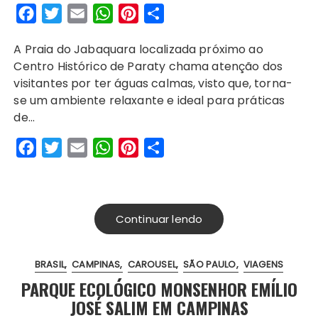
F
T
E
W
P
S
a
w
m
h
i
h
A Praia do Jabaquara localizada próximo ao
c
i
a
a
n
a
Centro Histórico de Paraty chama atenção dos
e
t
i
t
t
r
visitantes por ter águas calmas, visto que, torna-
b
t
l
s
e
e
se um ambiente relaxante e ideal para práticas
o
e
A
r
de…
o
r
p
e
F
T
E
W
P
S
k
p
s
a
w
m
h
i
h
t
c
i
a
a
n
a
e
t
i
t
t
r
Continuar lendo
b
t
l
s
e
e
o
e
A
r
BRASIL
CAMPINAS
CAROUSEL
SÃO PAULO
VIAGENS
o
r
p
e
PARQUE ECOLÓGICO MONSENHOR EMÍLIO
k
p
s
JOSÉ SALIM EM CAMPINAS
t