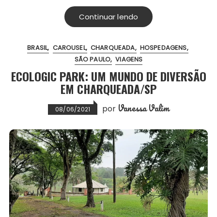
e
t
i
t
t
r
Continuar lendo
b
t
l
s
e
e
o
e
A
r
BRASIL
CAROUSEL
CHARQUEADA
HOSPEDAGENS
o
r
p
e
SÃO PAULO
VIAGENS
k
p
s
ECOLOGIC PARK: UM MUNDO DE DIVERSÃO
t
EM CHARQUEADA/SP
Vanessa Valim
por
08/06/2021