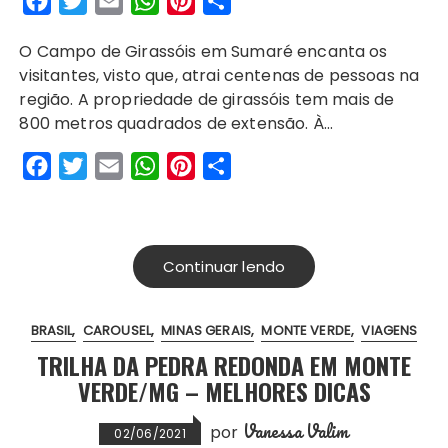
F
T
E
W
P
S
a
w
m
h
i
h
O Campo de Girassóis em Sumaré encanta os
c
i
a
a
n
a
visitantes, visto que, atrai centenas de pessoas na
e
t
i
t
t
r
região. A propriedade de girassóis tem mais de
b
t
l
s
e
e
800 metros quadrados de extensão. À…
o
e
A
r
F
T
E
W
P
S
o
r
p
e
a
w
m
h
i
h
k
p
s
c
i
a
a
n
a
t
e
t
i
t
t
r
Continuar lendo
b
t
l
s
e
e
o
e
A
r
BRASIL
CAROUSEL
MINAS GERAIS
MONTE VERDE
VIAGENS
o
r
p
e
TRILHA DA PEDRA REDONDA EM MONTE
k
p
s
VERDE/MG – MELHORES DICAS
t
Vanessa Valim
por
02/06/2021