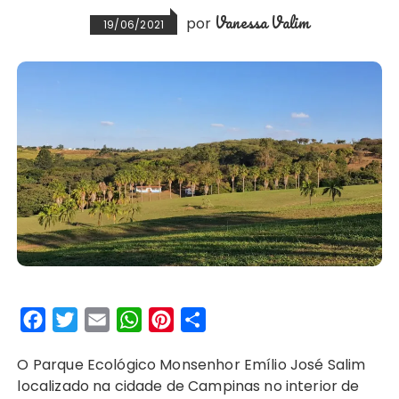
Vanessa Valim
por
19/06/2021
F
T
E
W
P
S
a
w
m
h
i
h
O Parque Ecológico Monsenhor Emílio José Salim
c
i
a
a
n
a
localizado na cidade de Campinas no interior de
e
t
i
t
t
r