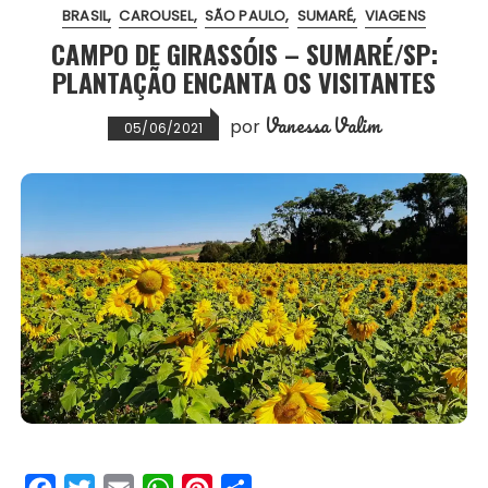
BRASIL
CAROUSEL
SÃO PAULO
SUMARÉ
VIAGENS
o
r
p
e
CAMPO DE GIRASSÓIS – SUMARÉ/SP:
k
p
s
PLANTAÇÃO ENCANTA OS VISITANTES
t
Vanessa Valim
por
05/06/2021