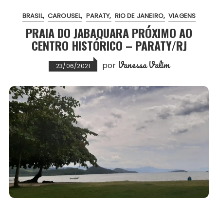
o
e
A
r
BRASIL
CAROUSEL
PARATY
RIO DE JANEIRO
VIAGENS
o
r
p
e
PRAIA DO JABAQUARA PRÓXIMO AO
k
p
s
CENTRO HISTÓRICO – PARATY/RJ
t
Vanessa Valim
por
23/06/2021