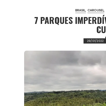
o
r
p
e
k
p
s
BRASIL
CAROUSEL
t
7 PARQUES IMPERDÍ
CU
29/01/2022