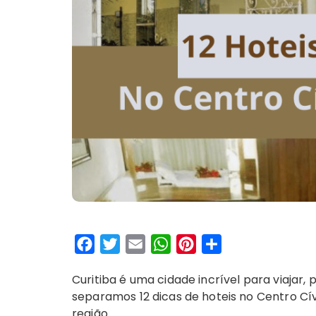
F
T
E
W
P
S
a
w
m
h
i
h
Curitiba é uma cidade incrível para viajar
c
i
a
a
n
a
separamos 12 dicas de hoteis no Centro Cí
e
t
i
t
t
r
região…