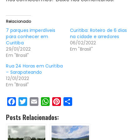
Relacionado
7 parques imperdíveis
Curitiba: Roteiro de 6 dias
para conhecer em
na cidade e arredores
Curitiba
06/02/2022
29/01/2022
Em "Brasil"
Em "Brasil"
Rua 24 Horas em Curitiba
– Sarapateando
12/01/2022
Em "Brasil"
F
T
E
W
P
S
a
w
m
h
i
h
Posts Relacionados:
c
i
a
a
n
a
e
t
i
t
t
r
b
t
l
s
e
e