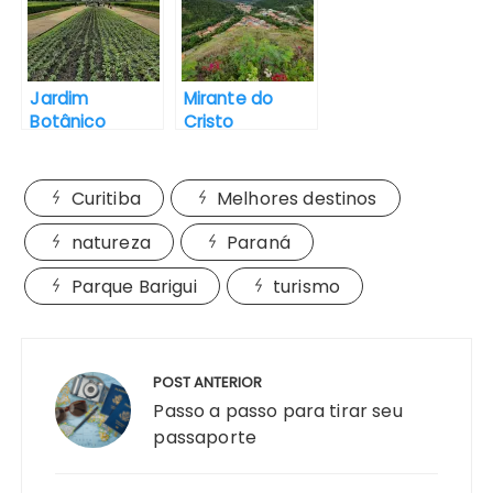
o
e
A
r
o
r
p
e
k
p
s
Jardim
Mirante do
t
Botânico
Cristo
Turistando em
Redentor:
Curitiba -
Turistando em
Sarapateando
Monte Alegre
Curitiba
Melhores destinos
do Sul – SP
natureza
Paraná
Parque Barigui
turismo
Navegação
de
POST ANTERIOR
Post
Passo a passo para tirar seu
passaporte