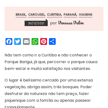
BRASIL
CAROUSEL
CURITIBA
PARANÁ
VIAGENS
Vanessa Valim
por
30/12/2021
F
T
E
W
P
S
a
w
m
h
i
h
c
i
a
a
n
a
Não tem como ir a Curitiba e não conhecer o
e
t
i
t
t
r
Parque Barigui, já que, percorrer o parque causa
b
t
l
s
e
e
bem-estar e muita satisfação nos visitantes.
o
e
A
r
O lugar é belíssimo cercado por uma extensa
o
r
p
e
vegetação, abriga assim, três bosques. Poder
k
p
s
desfrutar da natureza não tem preço, fazer
t
piquenique com a família ou apenas passear
tranquilamente.