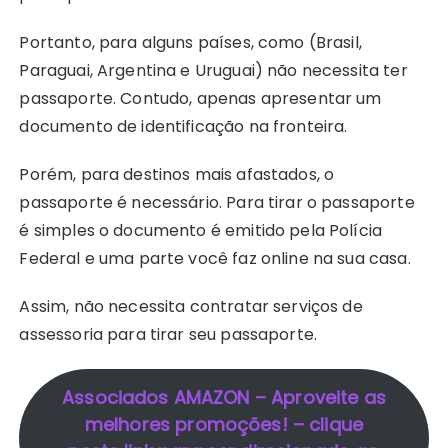
k
p
s
Portanto, para alguns países, como (Brasil,
t
Paraguai, Argentina e Uruguai) não necessita ter
passaporte. Contudo, apenas apresentar um
documento de identificação na fronteira.
Porém, para destinos mais afastados, o
passaporte é necessário. Para tirar o passaporte
é simples o documento é emitido pela Polícia
Federal e uma parte você faz online na sua casa.
Assim, não necessita contratar serviços de
assessoria para tirar seu passaporte.
Associados AMAZON – Aproveite as
melhores promoções! – clique