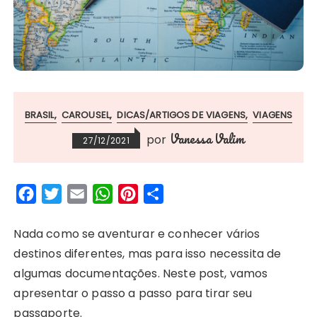
BRASIL
CAROUSEL
DICAS/ARTIGOS DE VIAGENS
VIAGENS
Vanessa Valim
por
27/12/2021
F
T
E
W
P
S
a
w
m
h
i
h
c
i
a
a
n
a
Nada como se aventurar e conhecer vários
e
t
i
t
t
r
destinos diferentes, mas para isso necessita de
b
t
l
s
e
e
algumas documentações. Neste post, vamos
o
e
A
r
apresentar o passo a passo para tirar seu
o
r
p
e
passaporte.