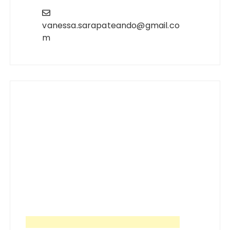
vanessa.sarapateando@gmail.co
m