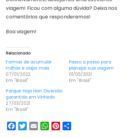
viagem! Ficou com alguma dúvida? Deixa nos
comentários que responderemos!
Boa viagem!
Relacionado
Formas de acumular
Passo a passo para
milhas e viajar mais
planejar sua viagem
07/01/2022
01/05/2021
Em "Brasil"
Em "Brasil"
Parque Hopi Hari: Diversão
garantida em Vinhedo
27/03/2021
Em "Brasil"
F
T
E
W
P
S
a
w
m
h
i
h