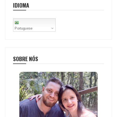
IDIOMA
k
p
s
t
Portuguese
SOBRE NÓS