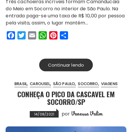
Três cachoeiras incríveis formam Camanducaia
c
i
a
a
n
a
do Meio em Socorro no interior de São Paulo. Na
e
t
i
t
t
r
entrada paga-se uma taxa de R$ 10,00 por pessoa
b
t
l
s
e
e
pela visita, assim, o lugar mantém…
o
e
A
r
F
T
E
W
P
S
o
r
p
e
a
w
m
h
i
h
k
p
s
c
i
a
a
n
a
t
e
t
i
t
t
r
Continuar lendo
b
t
l
s
e
e
o
e
A
r
BRASIL
CAROUSEL
SÃO PAULO
SOCORRO
VIAGENS
o
r
p
e
CONHEÇA O PICO DA CASCAVEL EM
k
p
s
SOCORRO/SP
t
Vanessa Valim
por
14/08/2021