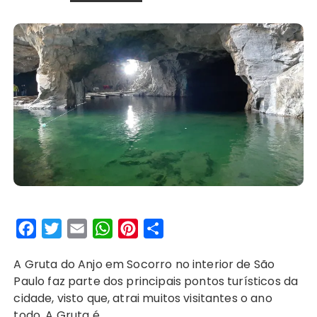
F
T
E
W
P
S
a
w
m
h
i
h
A Gruta do Anjo em Socorro no interior de São
c
i
a
a
n
a
Paulo faz parte dos principais pontos turísticos da
e
t
i
t
t
r
cidade, visto que, atrai muitos visitantes o ano
b
t
l
s
e
e
todo. A Gruta é…