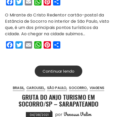
F
T
E
W
P
S
a
w
m
h
i
h
O Mirante do Cristo Redentor cartão-postal da
c
i
a
a
n
a
Estância de Socorro no interior de São Paulo, visto
e
t
i
t
t
r
que, é um dos principais pontos turísticos da
b
t
l
s
e
e
cidade. Ao chegar na cidade subimos…
o
e
A
r
F
T
E
W
P
S
o
r
p
e
a
w
m
h
i
h
k
p
s
c
i
a
a
n
a
t
e
t
i
t
t
r
Continuar lendo
b
t
l
s
e
e
o
e
A
r
BRASIL
CAROUSEL
SÃO PAULO
SOCORRO
VIAGENS
o
r
p
e
GRUTA DO ANJO TURISMO EM
k
p
s
SOCORRO/SP – SARAPATEANDO
t
Vanessa Valim
por
04/08/2021