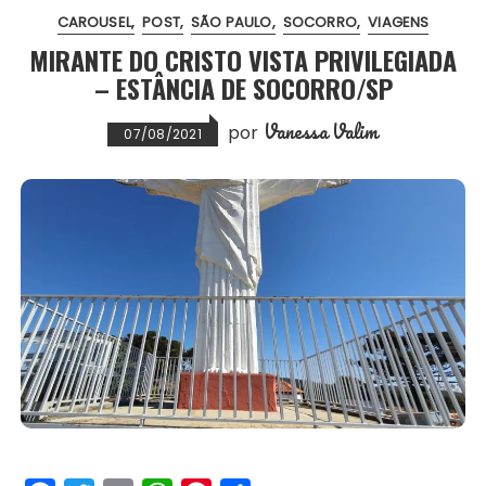
CAROUSEL
POST
SÃO PAULO
SOCORRO
VIAGENS
o
r
p
e
MIRANTE DO CRISTO VISTA PRIVILEGIADA
k
p
s
– ESTÂNCIA DE SOCORRO/SP
t
Vanessa Valim
por
07/08/2021