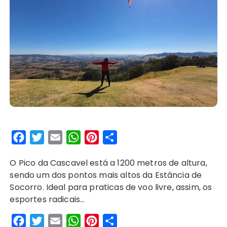
F
T
E
W
P
S
a
w
m
h
i
h
O Pico da Cascavel está a 1200 metros de altura,
c
i
a
a
n
a
sendo um dos pontos mais altos da Estância de
e
t
i
t
t
r
Socorro. Ideal para praticas de voo livre, assim, os
b
t
l
s
e
e
esportes radicais…
o
e
A
r
F
T
E
W
P
S
o
r
p
e