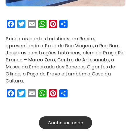
F
T
E
W
P
S
a
w
m
h
i
h
Principais pontos turísticos em Recife,
c
i
a
a
n
a
apresentando a Praia de Boa Viagem, a Rua Bom
e
t
i
t
t
r
Jesus, as construções históricas, além da Praça Rio
b
t
l
s
e
e
Branco – Marco Zero, Centro de Artesanato, o
o
e
A
r
Museu da Embaixada dos Bonecos Gigantes de
o
r
p
e
Olinda, o Paço do Frevo e também a Casa da
Cultura.
k
p
s
t
F
T
E
W
P
S
a
w
m
h
i
h
c
i
a
a
n
a
e
t
i
t
t
r
Continuar lendo
b
t
l
s
e
e