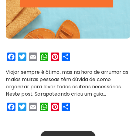
F
T
E
W
P
S
a
w
m
h
i
h
Viajar sempre é ótimo, mas na hora de arrumar as
c
i
a
a
n
a
malas muitas pessoas têm dúvida de como
e
t
i
t
t
r
organizar para levar todos os itens necessários.
b
t
l
s
e
e
Neste post, Sarapateando criou um guia…
o
e
A
r
F
T
E
W
P
S
o
r
p
e
a
w
m
h
i
h
k
p
s
c
i
a
a
n
a
t
e
t
i
t
t
r