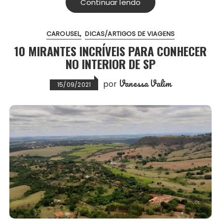
Continuar lendo
b
t
l
s
e
e
o
e
A
r
CAROUSEL
DICAS/ARTIGOS DE VIAGENS
o
r
p
e
10 MIRANTES INCRÍVEIS PARA CONHECER
k
p
s
NO INTERIOR DE SP
t
Vanessa Valim
por
15/09/2021