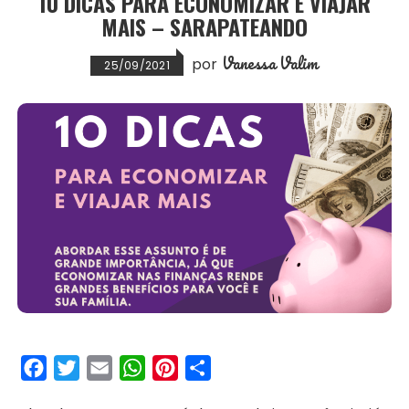
10 DICAS PARA ECONOMIZAR E VIAJAR
MAIS – SARAPATEANDO
t
Vanessa Valim
por
25/09/2021
F
T
E
W
P
S
a
w
m
h
i
h