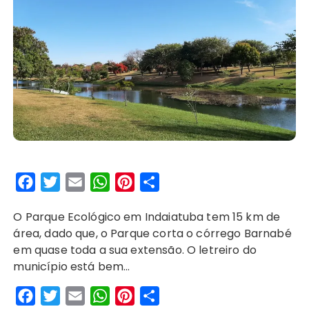
F
T
E
W
P
S
a
w
m
h
i
h
O Parque Ecológico em Indaiatuba tem 15 km de
c
i
a
a
n
a
área, dado que, o Parque corta o córrego Barnabé
e
t
i
t
t
r
em quase toda a sua extensão. O letreiro do
b
t
l
s
e
e
município está bem…
o
e
A
r
F
T
E
W
P
S
o
r
p
e