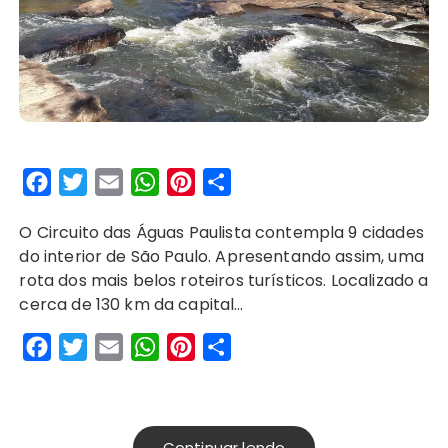
F
T
E
W
P
S
a
w
m
h
i
h
O Circuito das Águas Paulista contempla 9 cidades
c
i
a
a
n
a
do interior de São Paulo. Apresentando assim, uma
e
t
i
t
t
r
rota dos mais belos roteiros turísticos. Localizado a
b
t
l
s
e
e
cerca de 130 km da capital…
o
e
A
r
F
T
E
W
P
S
o
r
p
e
a
w
m
h
i
h
k
p
s
c
i
a
a
n
a
t
e
t
i
t
t
r
Continuar lendo