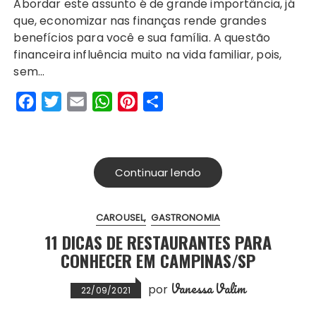
Abordar este assunto é de grande importância, já
c
i
a
a
n
a
que, economizar nas finanças rende grandes
e
t
i
t
t
r
benefícios para você e sua família. A questão
b
t
l
s
e
e
financeira influência muito na vida familiar, pois,
o
e
A
r
sem…
o
r
p
e
F
T
E
W
P
S
k
p
s
a
w
m
h
i
h
t
c
i
a
a
n
a
e
t
i
t
t
r
Continuar lendo
b
t
l
s
e
e
o
e
A
r
CAROUSEL
GASTRONOMIA
o
r
p
e
11 DICAS DE RESTAURANTES PARA
k
p
s
CONHECER EM CAMPINAS/SP
t
Vanessa Valim
por
22/09/2021