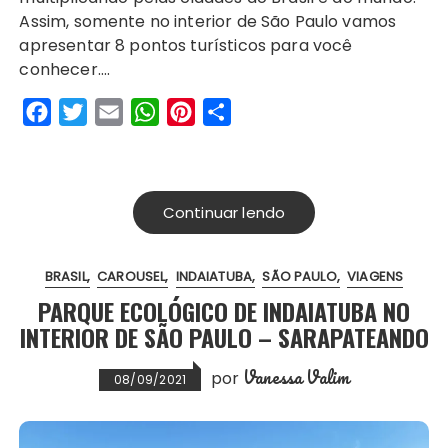
e
t
i
t
t
r
Assim, somente no interior de São Paulo vamos
b
t
l
s
e
e
apresentar 8 pontos turísticos para você
o
e
A
r
conhecer….
o
r
p
e
F
T
E
W
P
S
k
p
s
a
w
m
h
i
h
t
c
i
a
a
n
a
e
t
i
t
t
r
Continuar lendo
b
t
l
s
e
e
o
e
A
r
BRASIL
CAROUSEL
INDAIATUBA
SÃO PAULO
VIAGENS
o
r
p
e
PARQUE ECOLÓGICO DE INDAIATUBA NO
k
p
s
INTERIOR DE SÃO PAULO – SARAPATEANDO
t
Vanessa Valim
por
08/09/2021