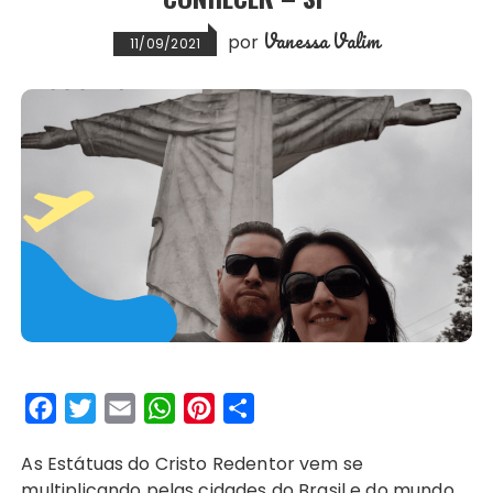
Vanessa Valim
por
11/09/2021
F
T
E
W
P
S
a
w
m
h
i
h
As Estátuas do Cristo Redentor vem se
c
i
a
a
n
a
multiplicando pelas cidades do Brasil e do mundo.