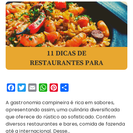
F
T
E
W
P
S
a
w
m
h
i
h
A gastronomia campineira é rica em sabores,
c
i
a
a
n
a
apresentando assim, uma culinária diversificada
e
t
i
t
t
r
que oferece do rústico ao sofisticado. Contém
b
t
l
s
e
e
diversos restaurantes e bares, comida de fazenda
o
e
A
r
até a internacional. Desse…