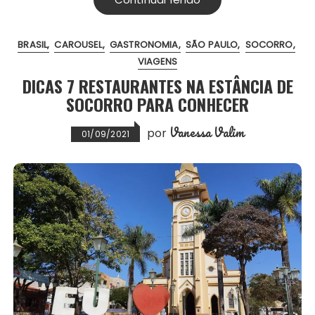
b
t
l
s
e
e
o
e
A
r
BRASIL
CAROUSEL
GASTRONOMIA
SÃO PAULO
SOCORRO
o
r
p
e
VIAGENS
k
p
s
DICAS 7 RESTAURANTES NA ESTÂNCIA DE
t
SOCORRO PARA CONHECER
Vanessa Valim
por
01/09/2021