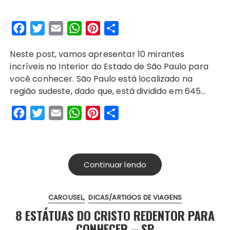
F
T
E
W
P
S
a
w
m
h
i
h
Neste post, vamos apresentar 10 mirantes
c
i
a
a
n
a
incríveis no Interior do Estado de São Paulo para
e
t
i
t
t
r
você conhecer. São Paulo está localizado na
b
t
l
s
e
e
região sudeste, dado que, está dividido em 645…
o
e
A
r
F
T
E
W
P
S
o
r
p
e
a
w
m
h
i
h
k
p
s
c
i
a
a
n
a
t
e
t
i
t
t
r
Continuar lendo
b
t
l
s
e
e
o
e
A
r
CAROUSEL
DICAS/ARTIGOS DE VIAGENS
o
r
p
e
8 ESTÁTUAS DO CRISTO REDENTOR PARA
k
p
s
CONHECER – SP
t