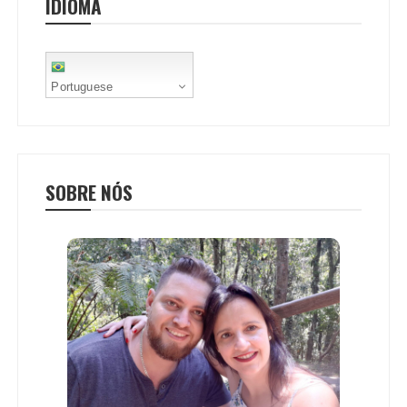
IDIOMA
k
p
s
t
Portuguese
SOBRE NÓS