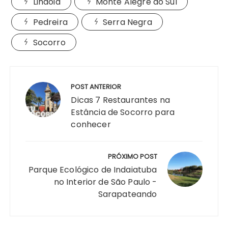
Lindóia
Monte Alegre do Sul
Pedreira
Serra Negra
Socorro
Navegação
de
POST ANTERIOR
Post
Dicas 7 Restaurantes na
Estância de Socorro para
conhecer
PRÓXIMO POST
Parque Ecológico de Indaiatuba
no Interior de São Paulo -
Sarapateando