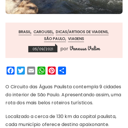
BRASIL
CAROUSEL
DICAS/ARTIGOS DE VIAGENS
SÃO PAULO
VIAGENS
Vanessa Valim
por
05/09/2021
F
T
E
W
P
S
a
w
m
h
i
h
c
i
a
a
n
a
O Circuito das Águas Paulista contempla 9 cidades
e
t
i
t
t
r
do interior de São Paulo. Apresentando assim, uma
b
t
l
s
e
e
rota dos mais belos roteiros turísticos.
o
e
A
r
Localizado a cerca de 130 km da capital paulista,
o
r
p
e
cada município oferece destino apaixonante.
k
p
s