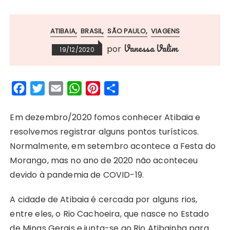
ATIBAIA
BRASIL
SÃO PAULO
VIAGENS
Vanessa Valim
por
19/12/2020
F
T
E
W
P
S
a
w
m
h
i
h
c
i
a
a
n
a
Em dezembro/2020 fomos conhecer Atibaia e
e
t
i
t
t
r
resolvemos registrar alguns pontos turísticos.
b
t
l
s
e
e
Normalmente, em setembro acontece a Festa do
o
e
A
r
Morango, mas no ano de 2020 não aconteceu
o
r
p
e
devido à pandemia de COVID-19.
k
p
s
A cidade de Atibaia é cercada por alguns rios,
t
entre eles, o Rio Cachoeira, que nasce no Estado
de Minas Gerais e junta-se ao Rio Atibainha para