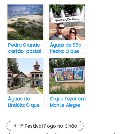
e
t
i
t
t
r
b
t
l
s
e
e
o
e
A
r
o
r
p
e
k
p
s
Pedra Grande
Águas de São
t
cartão-postal
Pedro: O que
da cidade de
fazer em um
Atibaia/SP
dia
Águas de
O que fazer em
Lindóia: O que
Monte Alegre
fazer em um
do Sul em um
dia
dia
1º Festival Fogo no Chão