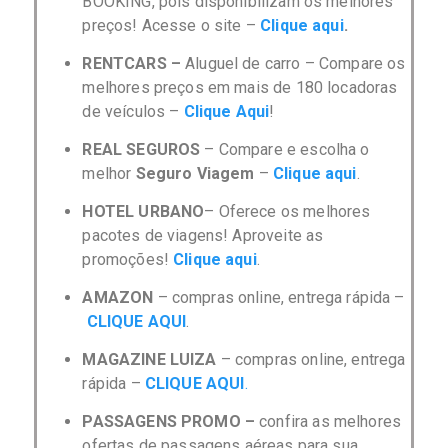
BOOKING, pois disponibilizam os melhores
preços! Acesse o site –
Clique aqui
.
RENTCARS –
Aluguel de carro –
C
ompare os
melhores preços em mais de 180 locadoras
de veículos –
Clique Aqui
!
REAL SEGUROS
– Compare e escolha o
melhor
Seguro Viagem
–
Clique aqui
.
HOTEL URBANO
– Oferece os melhores
pacotes de viagens! Aproveite as
promoções!
Clique aqui
.
AMAZON
– compras online, entrega rápida –
CLIQUE AQUI
.
MAGAZINE LUIZA
– compras online, entrega
rápida –
CLIQUE AQUI
.
PASSAGENS PROMO –
confira as melhores
ofertas de passagens aéreas para sua