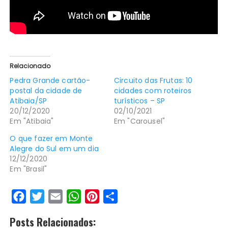
Relacionado
Pedra Grande cartão-
Circuito das Frutas: 10
postal da cidade de
cidades com roteiros
Atibaia/SP
turísticos – SP
20/12/2020
02/10/2021
Em "Atibaia"
Em "Carousel"
O que fazer em Monte
Alegre do Sul em um dia
12/12/2020
Em "Brasil"
F
T
E
W
P
S
a
w
m
h
i
h
Posts Relacionados:
c
i
a
a
n
a