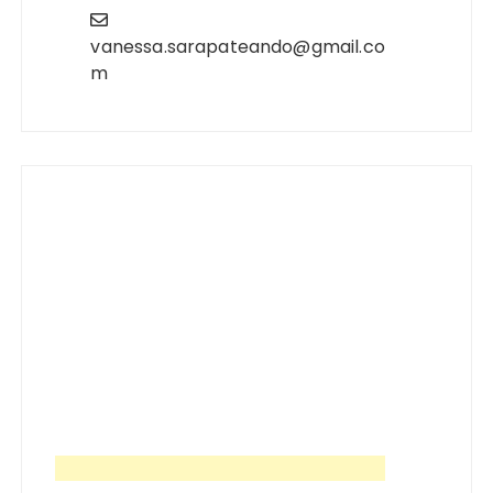
vanessa.sarapateando@gmail.co
m