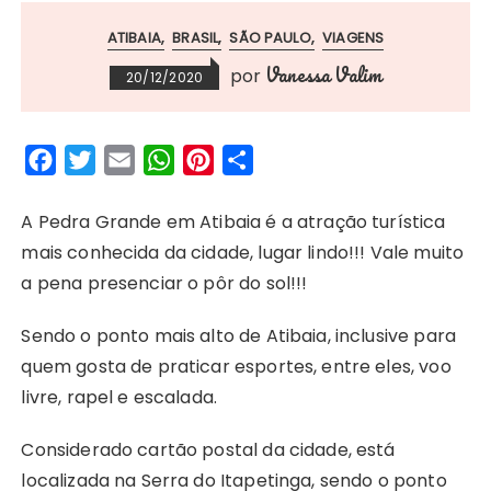
ATIBAIA
BRASIL
SÃO PAULO
VIAGENS
Vanessa Valim
por
20/12/2020
F
T
E
W
P
S
a
w
m
h
i
h
c
i
a
a
n
a
A Pedra Grande em Atibaia é a atração turística
e
t
i
t
t
r
mais conhecida da cidade, lugar lindo!!! Vale muito
b
t
l
s
e
e
a pena presenciar o pôr do sol!!!
o
e
A
r
Sendo o ponto mais alto de Atibaia, inclusive para
o
r
p
e
quem gosta de praticar esportes, entre eles, voo
k
p
s
livre, rapel e escalada.
t
Considerado cartão postal da cidade, está
localizada na Serra do Itapetinga, sendo o ponto