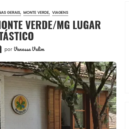
NAS GERAIS
MONTE VERDE
VIAGENS
MONTE VERDE/MG LUGAR
TÁSTICO
Vanessa Valim
por