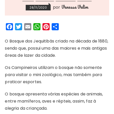
Vanessa Valim
por
28/11/2020
F
T
E
W
P
S
a
w
m
h
i
h
c
i
a
a
n
a
O Bosque dos Jequitibás criado na década de 1880,
e
t
i
t
t
r
sendo que, possui uma das maiores e mais antigas
b
t
l
s
e
e
áreas de lazer da cidade.
o
e
A
r
Os Campineiros utilizam o bosque não somente
o
r
p
e
para visitar o mini zoológico, mas também para
k
p
s
praticar esportes.
t
O bosque apresenta várias espécies de animais,
entre mamíferos, aves e répteis, assim, faz à
alegria da criançada.