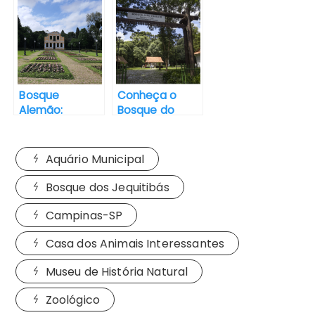
passar o dia
Atrações para
passar o dia
Bosque
Conheça o
Alemão:
Bosque do
Conheça um
Papa em
lugar
Curitiba – PR
encantado –
Aquário Municipal
Curitiba
Bosque dos Jequitibás
Campinas-SP
Casa dos Animais Interessantes
Museu de História Natural
Zoológico