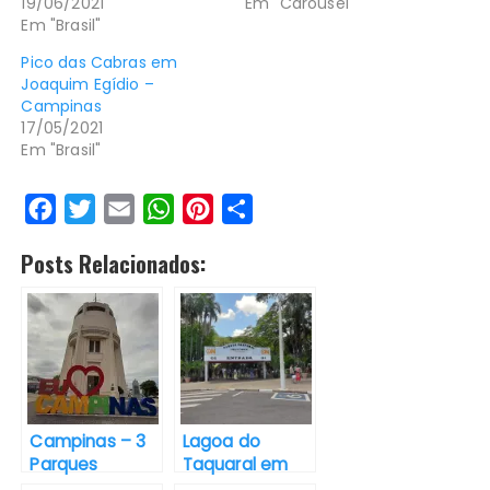
19/06/2021
Em "Carousel"
Em "Brasil"
Pico das Cabras em
Joaquim Egídio –
Campinas
17/05/2021
Em "Brasil"
F
T
E
W
P
S
a
w
m
h
i
h
Posts Relacionados:
c
i
a
a
n
a
e
t
i
t
t
r
b
t
l
s
e
e
o
e
A
r
o
r
p
e
k
p
s
Campinas – 3
Lagoa do
t
Parques
Taquaral em
incríveis para
Campinas: