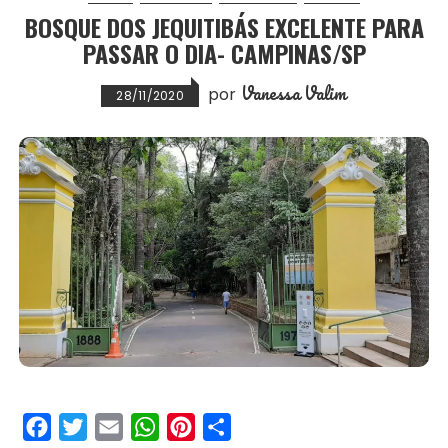
BOSQUE DOS JEQUITIBÁS EXCELENTE PARA
k
p
s
PASSAR O DIA- CAMPINAS/SP
t
Vanessa Valim
por
28/11/2020
F
T
E
W
P
S