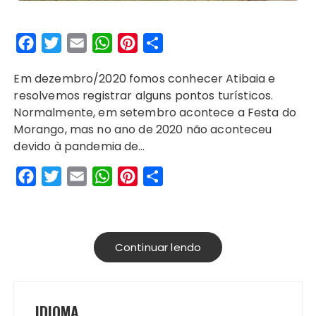
F
T
E
W
P
S
a
w
m
h
i
h
Em dezembro/2020 fomos conhecer Atibaia e
c
i
a
a
n
a
resolvemos registrar alguns pontos turísticos.
e
t
i
t
t
r
Normalmente, em setembro acontece a Festa do
b
t
l
s
e
e
Morango, mas no ano de 2020 não aconteceu
o
e
A
r
devido à pandemia de…
o
r
p
e
F
T
E
W
P
S
k
p
s
a
w
m
h
i
h
t
c
i
a
a
n
a
e
t
i
t
t
r
Continuar lendo
b
t
l
s
e
e
o
e
A
r
o
r
p
e
IDIOMA
k
p
s