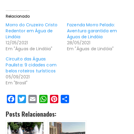
Relacionado
Morro do Cruzeiro Cristo
Fazenda Morro Pelado:
Redentor em Água de
Aventura garantida em
Lindóia
Águas de Lindóia
12/05/2021
28/05/2021
Em "Águas de Lindóia"
Em "Águas de Lindóia"
Circuito das Águas
Paulista: 9 cidades com
belos roteiros turísticos
05/09/2021
Em "Brasil"
F
T
E
W
P
S
a
w
m
h
i
h
Posts Relacionados:
c
i
a
a
n
a
e
t
i
t
t
r
b
t
l
s
e
e