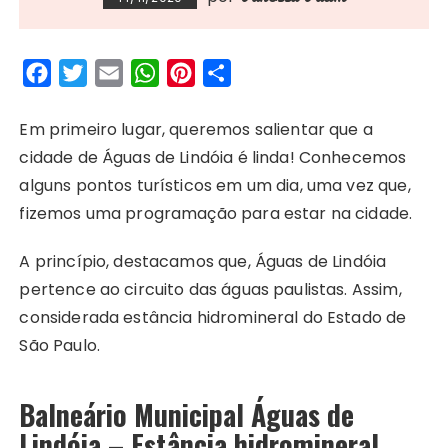
F
T
E
W
P
S
a
w
m
h
i
h
c
i
a
a
n
a
Em primeiro lugar, queremos salientar que a
e
t
i
t
t
r
cidade de Águas de Lindóia é linda! Conhecemos
b
t
l
s
e
e
alguns pontos turísticos em um dia, uma vez que,
o
e
A
r
fizemos uma programação para estar na cidade.
o
r
p
e
A princípio, destacamos que, Águas de Lindóia
k
p
s
pertence ao circuito das águas paulistas. Assim,
t
considerada estância hidromineral do Estado de
São Paulo.
Balneário Municipal Águas de
Lindóia – Estância hidromineral