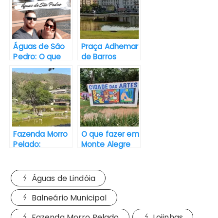
o
e
A
r
o
r
p
e
k
p
s
Águas de São
Praça Adhemar
t
Pedro: O que
de Barros
fazer em um
cartão-postal
dia
de Águas de
Lindóia/SP
Fazenda Morro
O que fazer em
Pelado:
Monte Alegre
Aventura
do Sul em um
garantida em
dia
Águas de
Águas de Lindóia
Lindóia
Balneário Municipal
Fazenda Morro Pelado
Lojinhas