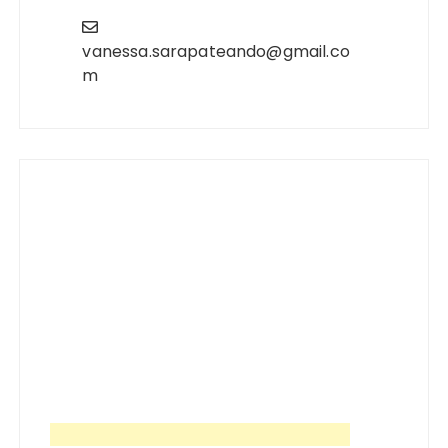
vanessa.sarapateando@gmail.co
m