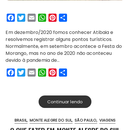
F
T
E
W
P
S
a
w
m
h
i
h
Em dezembro/2020 fomos conhecer Atibaia e
c
i
a
a
n
a
resolvemos registrar alguns pontos turísticos.
e
t
i
t
t
r
Normalmente, em setembro acontece a Festa do
b
t
l
s
e
e
Morango, mas no ano de 2020 não aconteceu
o
e
A
r
devido à pandemia de…
o
r
p
e
F
T
E
W
P
S
k
p
s
a
w
m
h
i
h
t
c
i
a
a
n
a
e
t
i
t
t
r
Continuar lendo
b
t
l
s
e
e
o
e
A
r
BRASIL
MONTE ALEGRE DO SUL
SÃO PAULO
VIAGENS
o
r
p
e
k
p
s