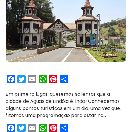
F
T
E
W
P
S
a
w
m
h
i
h
Em primeiro lugar, queremos salientar que a
c
i
a
a
n
a
cidade de Águas de Lindóia é linda! Conhecemos
e
t
i
t
t
r
alguns pontos turísticos em um dia, uma vez que,
b
t
l
s
e
e
fizemos uma programação para estar na…
o
e
A
r
F
T
E
W
P
S
o
r
p
e