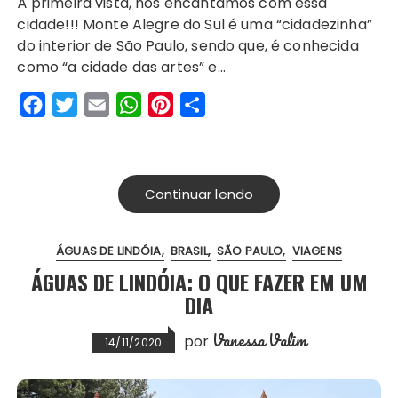
À primeira vista, nos encantamos com essa
c
i
a
a
n
a
cidade!!! Monte Alegre do Sul é uma “cidadezinha”
e
t
i
t
t
r
do interior de São Paulo, sendo que, é conhecida
b
t
l
s
e
e
como “a cidade das artes” e…
o
e
A
r
F
T
E
W
P
S
o
r
p
e
a
w
m
h
i
h
k
p
s
c
i
a
a
n
a
t
e
t
i
t
t
r
Continuar lendo
b
t
l
s
e
e
o
e
A
r
ÁGUAS DE LINDÓIA
BRASIL
SÃO PAULO
VIAGENS
o
r
p
e
ÁGUAS DE LINDÓIA: O QUE FAZER EM UM
k
p
s
DIA
t
Vanessa Valim
por
14/11/2020