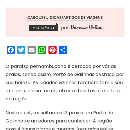
CAROUSEL
DICAS/ARTIGOS DE VIAGENS
Vanessa Valim
por
29/09/2021
F
T
E
W
P
S
a
w
m
h
i
h
c
i
a
a
n
a
O paraíso pernambucano é cercado por várias
e
t
i
t
t
r
praias, sendo assim, Porto de Galinhas destaca por
b
t
l
s
e
e
sua beleza. As cidades vizinhas também tem o seu
o
e
A
r
encanto, dessa forma, atraem turistas o ano todo
o
r
p
e
na região.
k
p
s
Neste post, ressaltamos 12 praias em Porto de
t
Galinhas e arredores para conhecer. A região
possui águas claras e mornas, formadas entre