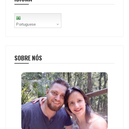
t
Portuguese
SOBRE NÓS