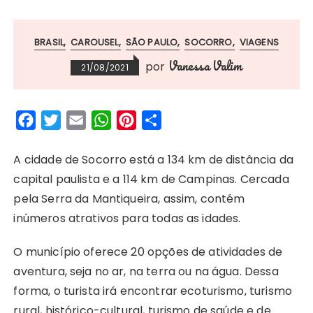
BRASIL
CAROUSEL
SÃO PAULO
SOCORRO
VIAGENS
Vanessa Valim
por
21/08/2021
F
T
E
W
P
S
a
w
m
h
i
h
c
i
a
a
n
a
A cidade de Socorro está a 134 km de distância da
e
t
i
t
t
r
capital paulista e a 114 km de Campinas. Cercada
b
t
l
s
e
e
pela Serra da Mantiqueira, assim, contém
o
e
A
r
inúmeros atrativos para todas as idades.
o
r
p
e
O município oferece 20 opções de atividades de
k
p
s
aventura, seja no ar, na terra ou na água. Dessa
t
forma, o turista irá encontrar ecoturismo, turismo
rural, histórico-cultural, turismo de saúde e de