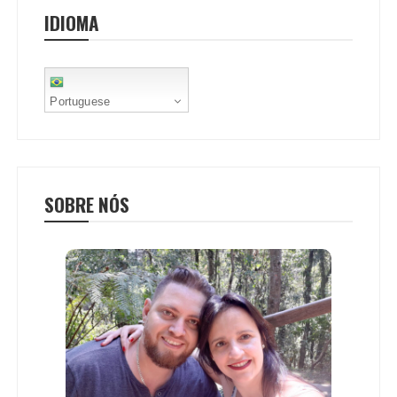
o
r
p
e
IDIOMA
k
p
s
t
Portuguese
SOBRE NÓS