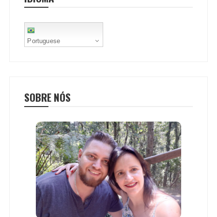
t
Portuguese
SOBRE NÓS