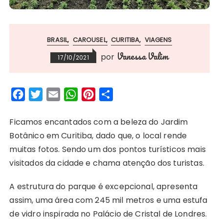
BRASIL
CAROUSEL
CURITIBA
VIAGENS
Vanessa Valim
por
17/10/2021
F
T
E
W
P
S
a
w
m
h
i
h
c
i
a
a
n
a
Ficamos encantados com a beleza do Jardim
e
t
i
t
t
r
Botânico em Curitiba, dado que, o local rende
b
t
l
s
e
e
muitas fotos. Sendo um dos pontos turísticos mais
o
e
A
r
visitados da cidade e chama atenção dos turistas.
o
r
p
e
A estrutura do parque é excepcional, apresenta
k
p
s
assim, uma área com 245 mil metros e uma estufa
t
de vidro inspirada no Palácio de Cristal de Londres.