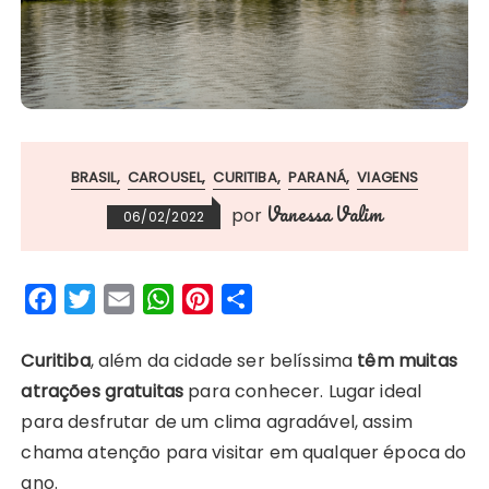
BRASIL
CAROUSEL
CURITIBA
PARANÁ
VIAGENS
Vanessa Valim
por
06/02/2022
F
T
E
W
P
S
a
w
m
h
i
h
c
i
a
a
n
a
Curitiba
, além da cidade ser belíssima
têm muitas
e
t
i
t
t
r
atrações gratuitas
para conhecer. Lugar ideal
b
t
l
s
e
e
para desfrutar de um clima agradável, assim
o
e
A
r
chama atenção para visitar em qualquer época do
o
r
p
e
ano.