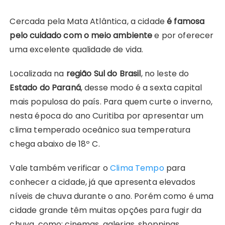
k
p
s
Cercada pela Mata Atlântica, a cidade
é famosa
t
pelo cuidado com o meio ambiente
e por oferecer
uma excelente qualidade de vida.
Localizada na
região Sul do Brasil
, no leste do
Estado do Paraná
, desse modo é a sexta capital
mais populosa do país. Para quem curte o inverno,
nesta época do ano Curitiba por apresentar um
clima temperado oceânico sua temperatura
chega abaixo de 18º C.
Vale também verificar o
Clima Tempo
para
conhecer a cidade, já que apresenta elevados
níveis de chuva durante o ano. Porém como é uma
cidade grande têm muitas opções para fugir da
chuva, como: cinemas, galerias, shoppings,