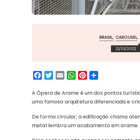
BRASIL
CAROUSEL
21/01/2022
F
T
E
W
P
S
a
w
m
h
i
h
c
i
a
a
n
a
A Ópera de Arame é um dos pontos turístico
e
t
i
t
t
r
uma famosa arquitetura diferenciada e cria
b
t
l
s
e
e
De forma circular, a edificação chama aten
o
e
A
r
metal lembra um acabamento em arame.
o
r
p
e
k
p
s