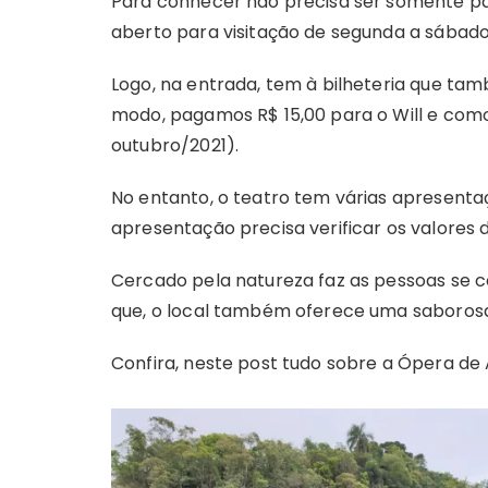
Para conhecer não precisa ser somente para
t
aberto para visitação de segunda a sábado 
Logo, na entrada, tem à bilheteria que ta
modo, pagamos R$ 15,00 para o Will e como
outubro/2021).
No entanto, o teatro tem várias apresentaç
apresentação precisa verificar os valores d
Cercado pela natureza faz as pessoas se 
que, o local também oferece uma saboros
Confira, neste post tudo sobre a Ópera de 