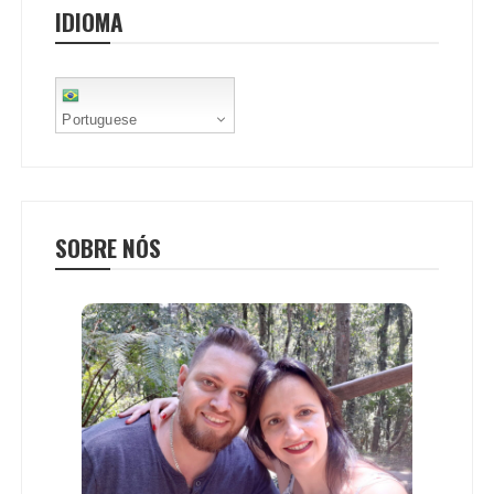
IDIOMA
k
p
s
t
Portuguese
SOBRE NÓS