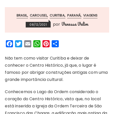
BRASIL
CAROUSEL
CURITIBA
PARANÁ
VIAGENS
Vanessa Valim
por
08/12/2021
F
T
E
W
P
S
a
w
m
h
i
h
c
i
a
a
n
a
Não tem como visitar Curitiba e deixar de
e
t
i
t
t
r
conhecer o Centro Histórico, já que, o lugar é
b
t
l
s
e
e
famoso por abrigar construções antigas com uma
o
e
A
r
grande importância cultural.
o
r
p
e
Conhecemos o Lago da Ordem considerado o
k
p
s
coração do Centro Histórico, visto que, no local
t
está inserida a Igreja da Ordem Terceira de São
Francisco das Chagas, a edificação mais antiga da