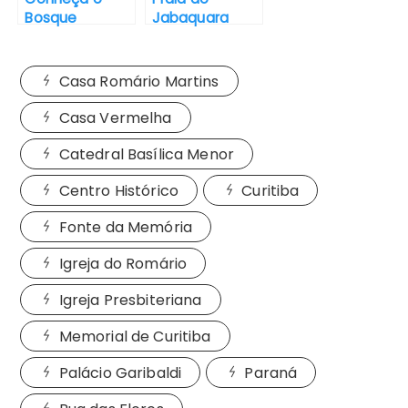
Bosque
Jabaquara
Zaninelli em
próximo ao
Curitiba –
Centro
Sarapateando
Histórico –
Casa Romário Martins
Paraty/RJ
Casa Vermelha
Catedral Basílica Menor
Centro Histórico
Curitiba
Fonte da Memória
Igreja do Romário
Igreja Presbiteriana
Memorial de Curitiba
Palácio Garibaldi
Paraná