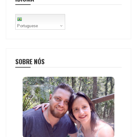
t
Portuguese
SOBRE NÓS