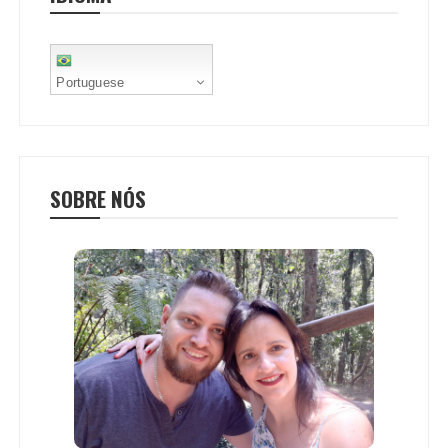
t
Portuguese
SOBRE NÓS