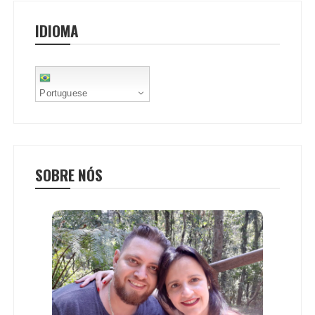
o
r
p
e
IDIOMA
k
p
s
t
Portuguese
SOBRE NÓS