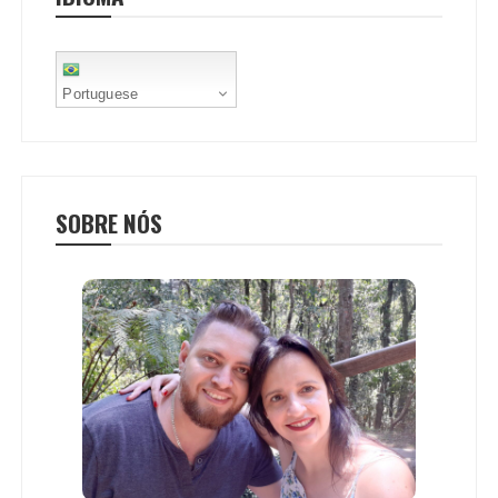
t
Portuguese
SOBRE NÓS