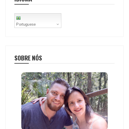
t
Portuguese
SOBRE NÓS