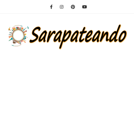
Ir
para
o
conteúdo