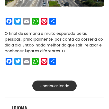
F
T
E
W
P
S
a
w
m
h
i
h
O final de semana é muito esperado pelas
c
i
a
a
n
a
pessoas, principalmente, por conta da correria do
e
t
i
t
t
r
dia a dia. Então, nada melhor do que sair, relaxar e
b
t
l
s
e
e
conhecer lugares diferentes. O…
o
e
A
r
F
T
E
W
P
S
o
r
p
e
a
w
m
h
i
h
k
p
s
c
i
a
a
n
a
t
e
t
i
t
t
r
Continuar lendo
b
t
l
s
e
e
o
e
A
r
o
r
p
e
IDIOMA
k
p
s