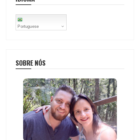
t
Portuguese
SOBRE NÓS