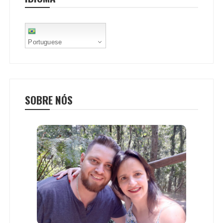
t
Portuguese
SOBRE NÓS