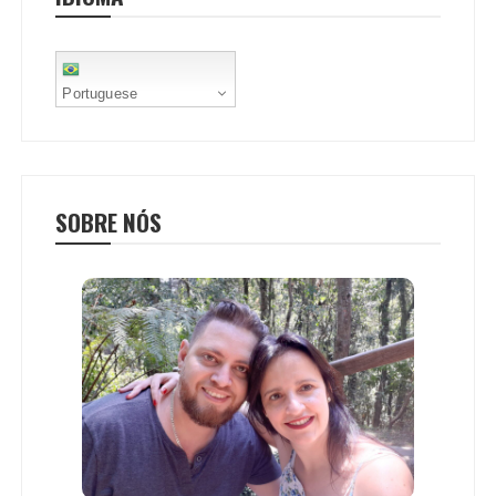
t
Portuguese
SOBRE NÓS