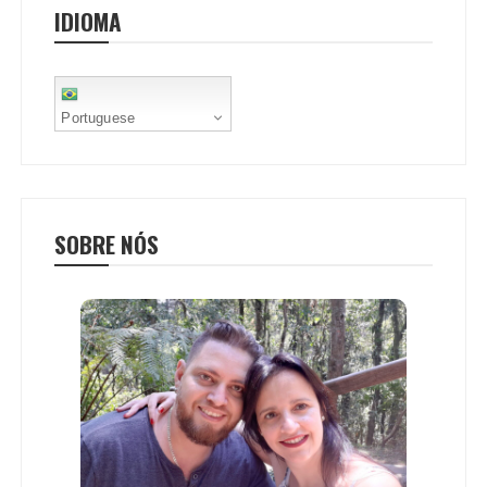
IDIOMA
k
p
s
t
Portuguese
SOBRE NÓS