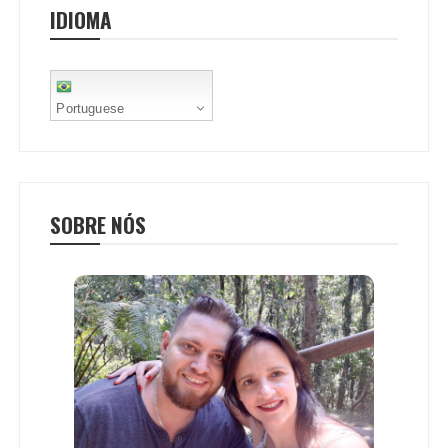
IDIOMA
k
p
s
t
Portuguese
SOBRE NÓS