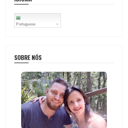
t
Portuguese
SOBRE NÓS