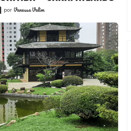
Vanessa Valim
por