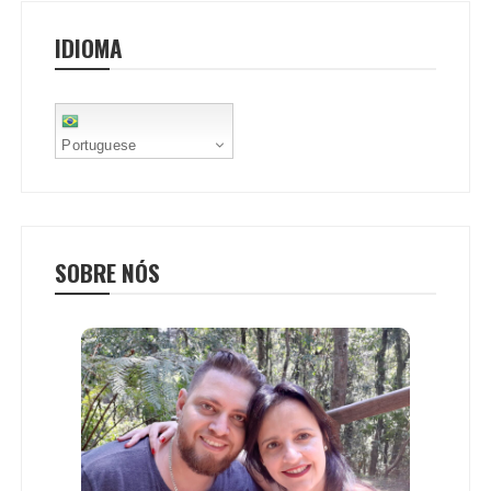
o
r
p
e
IDIOMA
k
p
s
t
Portuguese
SOBRE NÓS