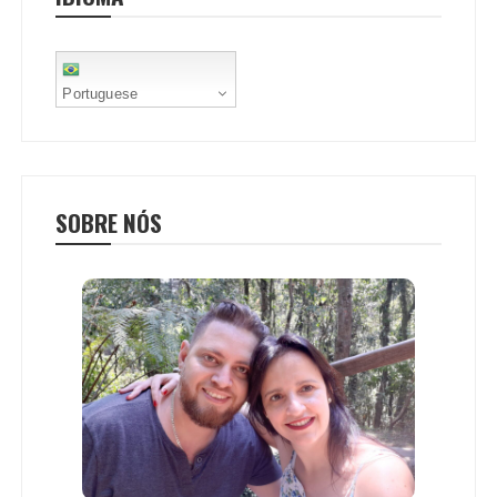
t
Portuguese
SOBRE NÓS