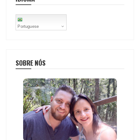
t
Portuguese
SOBRE NÓS