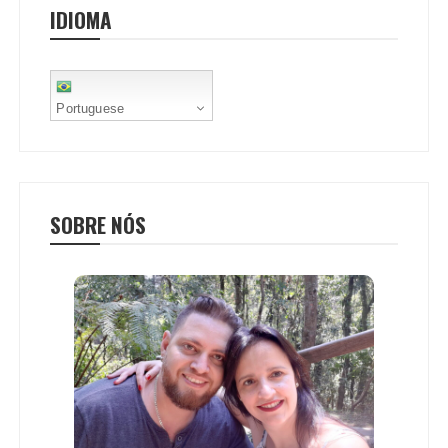
IDIOMA
k
p
s
t
Portuguese
SOBRE NÓS