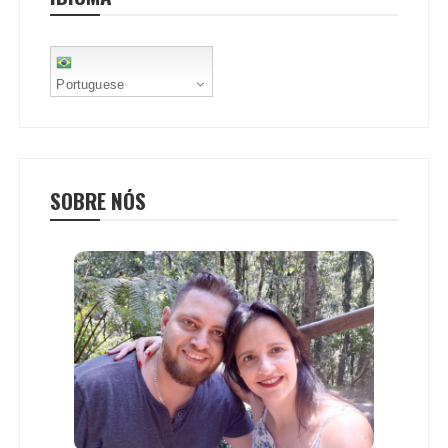
t
Portuguese
SOBRE NÓS