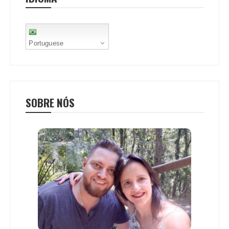
t
Portuguese
SOBRE NÓS