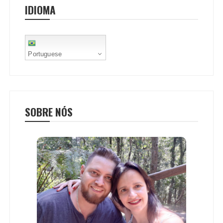
IDIOMA
k
p
s
t
Portuguese
SOBRE NÓS