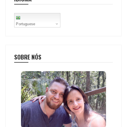
t
Portuguese
SOBRE NÓS